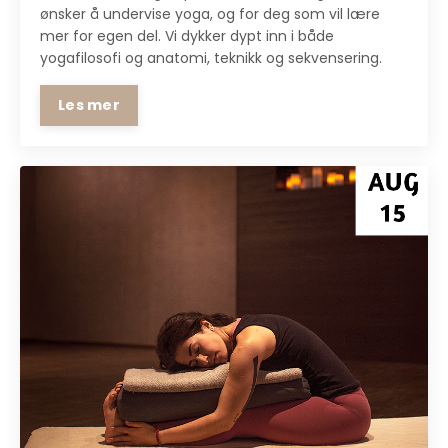
ønsker å undervise yoga, og for deg som vil lære
mer for egen del. Vi dykker dypt inn i både
yogafilosofi og anatomi, teknikk og sekvensering.
Les mer