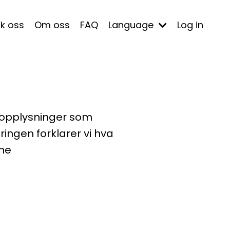
k oss
Om oss
FAQ
Language
Log in
nopplysninger som
ingen forklarer vi hva
nne