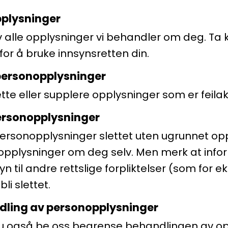
opplysninger
 alle opplysninger vi behandler om deg. Ta 
or å bruke innsynsretten din.
v personopplysninger
rette eller supplere opplysninger som er feila
 personopplysninger
e personopplysninger slettet uten ugrunnet op
 opplysninger om deg selv. Men merk at info
 til andre rettslige forpliktelser (som for 
li slettet.
dling av personopplysninger
 du også be oss begrense behandlingen av o