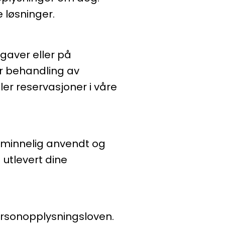
 løsninger.
gaver eller på
år behandling av
er reservasjoner i våre
 alminnelig anvendt og
utlevert dine
personopplysningsloven.