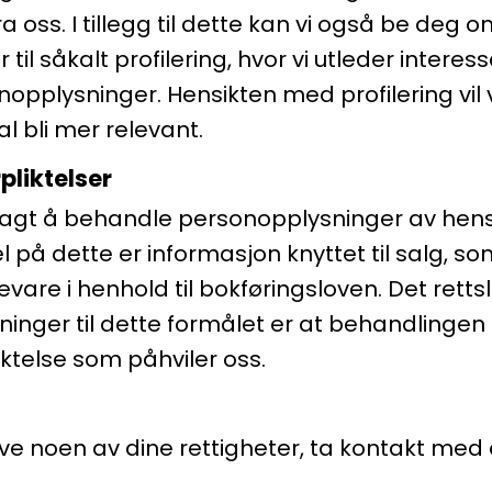
a oss. I tillegg til dette kan vi også be deg 
til såkalt profilering, hvor vi utleder intere
opplysninger. Hensikten med profilering vil
l bli mer relevant.
pliktelser
 pålagt å behandle personopplysninger av hens
 på dette er informasjon knyttet til salg, som v
re i henhold til bokføringsloven. Det rettsl
nger til dette formålet er at behandlingen 
liktelse som påhviler oss.
e noen av dine rettigheter, ta kontakt med