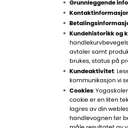
Grunnleggende inf
Kontaktinformasjo
Betalingsinformasj
Kundehistorikk og
handlekurvbevegelse
avtaler samt produkt
brukes, status på p
Kundeaktivitet
: Les
kommunikasjon vi se
Cookies
:
Yogaskolen.
cookie er en liten t
lagres av din weblese
handlevognen før be
måle resultatet av v