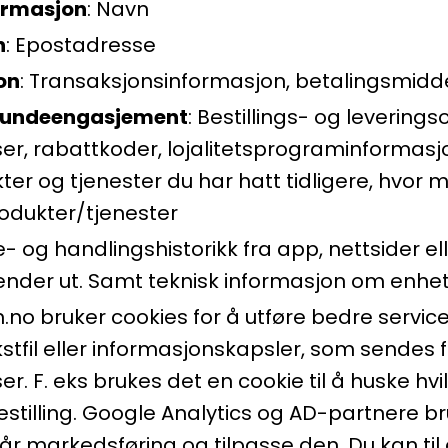
ormasjon
: Navn
n
: Epostadresse
on
: Transaksjonsinformasjon, betalingsmidd
 kundeengasjement
: Bestillings- og levering
r, rabattkoder, lojalitetsprograminformasjo
er og tjenester du har hatt tidligere, hvor 
rodukter/tjenester
e- og handlingshistorikk fra app, nettsider el
nder ut. Samt teknisk informasjon om enhet
no bruker cookies for å utføre bedre servic
ekstfil eller informasjonskapsler, som sendes
r. F. eks brukes det en cookie til å huske hvil
stilling. Google Analytics og AD-partnere br
år markedsføring og tilpasse den. Du kan til 