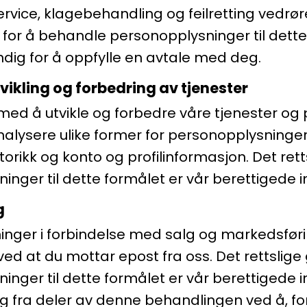
ice, klagebehandling og feilretting vedrør
 for å behandle personopplysninger til dette
ig for å oppfylle en avtale med deg.
vikling og forbedring av tjenester
 med å utvikle og forbedre våre tjenester og
alysere ulike former for personopplysninge
torikk og konto og profilinformasjon. Det rett
nger til dette formålet er vår berettigede i
g
inger i forbindelse med salg og markedsfør
ved at du mottar epost fra oss. Det rettslige
nger til dette formålet er vår berettigede i
g fra deler av denne behandlingen ved å, fo