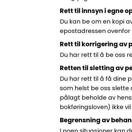
Rett til innsyn i egne 
Du kan be om en kopi av
epostadressen ovenfor f
Rett til korrigering a
Du har rett til å be oss 
Retten til sletting av
Du har rett til å få din
som helst be oss slette
pålagt beholde av hensyn
bokføringsloven) ikke vil b
Begrensning av behan
I noen situasjoner kan