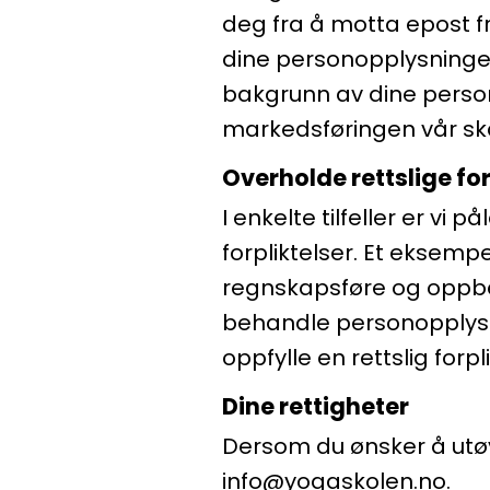
deg fra å motta epost fr
dine personopplysninger 
bakgrunn av dine person
markedsføringen vår ska
Overholde rettslige for
I enkelte tilfeller er vi
forpliktelser. Et eksempel
regnskapsføre og oppbeva
behandle personopplysni
oppfylle en rettslig forp
Dine rettigheter
Dersom du ønsker å utøv
info@yogaskolen.no
.