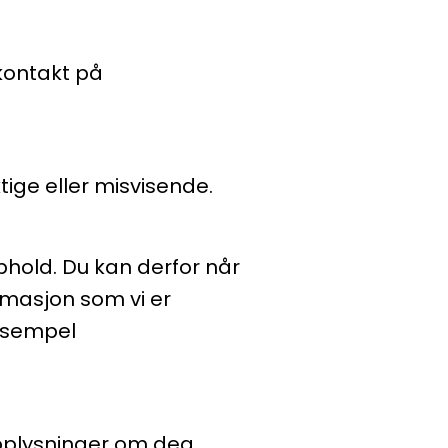
kontakt på
ktige eller misvisende.
phold. Du kan derfor når
rmasjon som vi er
eksempel
pplysninger om deg.