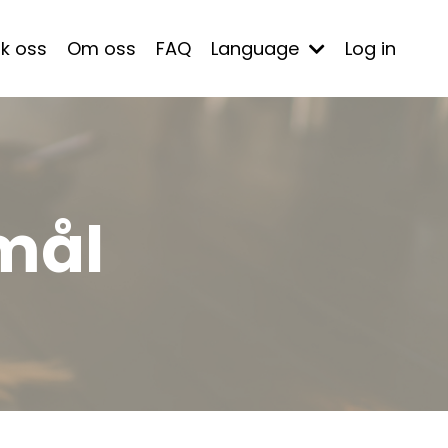
k oss
Om oss
FAQ
Language
Log in
smål