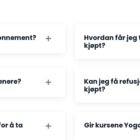
abonnement?
Hvordan får jeg t
kjøpt?
senere?
Kan jeg få refus
kjøpt?
or å ta
Gir kursene Yog